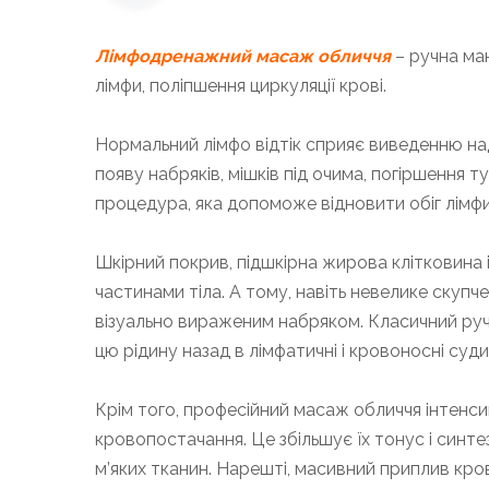
Лімфодренажний масаж обличчя
– ручна ман
лімфи, поліпшення циркуляції крові.
Нормальний лімфо відтік сприяє виведенню на
появу набряків, мішків під очима, погіршення
процедура, яка допоможе відновити обіг лімфи
Шкірний покрив, підшкірна жирова клітковина і
частинами тіла. А тому, навіть невелике скупч
візуально вираженим набряком. Класичний ру
цю рідину назад в лімфатичні і кровоносні суди
Крім того, професійний масаж обличчя інтенсив
кровопостачання. Це збільшує їх тонус і синте
м’яких тканин. Нарешті, масивний приплив крові