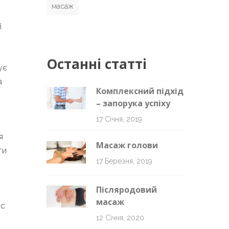
масаж
і
Останні статті
ує
а
Комплексний підхід
– запорука успіху
17 Січня, 2019
я
Масаж голови
ти
17 Березня, 2019
Післяродовий
масаж
ас
12 Січня, 2020