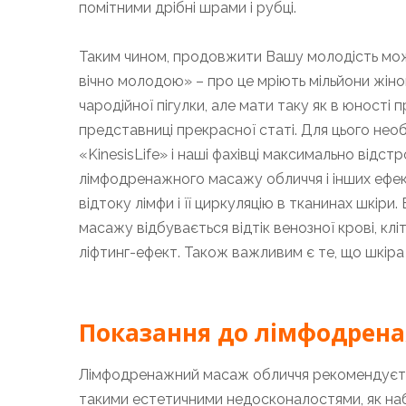
помітними дрібні шрами і рубці.
Таким чином, продовжити Вашу молодість мо
вічно молодою» – про це мріють мільйони жінок.
чародійної пігулки, але мати таку як в юності 
представниці прекрасної статі. Для цього нео
«KinesisLife» і наші фахівці максимально відс
лімфодренажного масажу обличчя і інших ефе
відтоку лімфи і її циркуляцію в тканинах шкіри.
масажу відбувається відтік венозної крові, кл
ліфтинг-ефект. Також важливим є те, що шкіра
Показання до лімфодрен
Лімфодренажний масаж обличчя рекомендується
такими естетичними недосконалостями, як набря