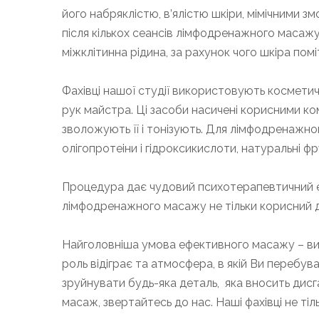
його набряклістю, в’ялістю шкіри, мімічними 
після кількох сеансів лімфодренажного масажу
міжклітинна рідина, за рахунок чого шкіра помі
Фахівці нашої студії використовують косметич
рук майстра. Ці засоби насичені корисними ко
зволожують її і тонізують. Для лімфодренажно
олігопротеіни і гідроксикислоти, натуральні фр
Процедура дає чудовий психотерапевтичний е
лімфодренажного масажу не тільки корисний д
Найголовніша умова ефективного масажу – висо
роль відіграє та атмосфера, в якій Ви перебу
зруйнувати будь-яка деталь, яка вносить дис
масаж, звертайтесь до нас. Наші фахівці не тіл