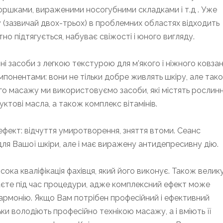
зморшками, вираженими носогубними складками і т.д . Уже
 (зазвичай двох-трьох) в проблемних областях відходить
тно підтягується, набуває свіжості і юного вигляду.
ні засоби з легкою текстурою для м’якого і ніжного ковза
мпонентами: вони не тільки добре живлять шкіру, але так
го масажу ми використовуємо засоби, які містять рослинн
уктові масла, а також комплекс вітамінів.
фект: відчуття умиротворення, зняття втоми. Сеанс
ля Вашої шкіри, але і має виражену антидепресивну дію.
ка кваліфікація фахівця, який його виконує. Також велик
ваєте під час процедури, адже комплексний ефект може
гармонію. Якщо Вам потрібен професійний і ефективний
ьки володіють професійно технікою масажу, а і вміють її