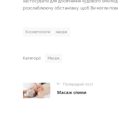
застосувати для досягнення чудового омолод
розслаблюючу обстановку, щоб Ви могли пов
T
Косметологія
масаж
a
g
s
C
Категорії:
Масаж
a
t
Н
e
Попередній пост
а
g
Масаж спини
o
в
r
і
i
г
e