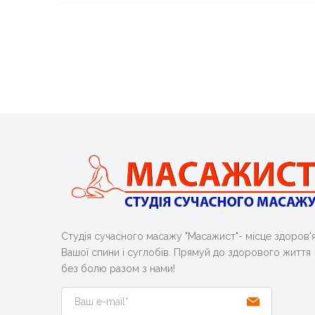
s
а
ц
і
я
з
а
п
и
с
Студія сучасного масажу "Масажист"- місце здоров'
і
Вашої спини і суглобів. Прямуй до здорового життя
в
без болю разом з нами!