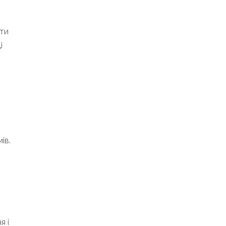
ти
і
ів.
я і