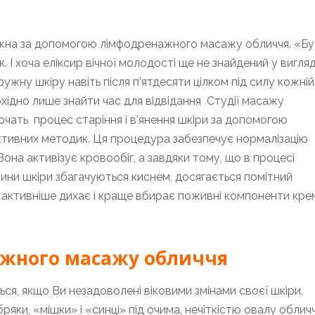
жна за допомогою лімфодренажного масажу обличчя. «Бу
 І хоча еліксир вічної молодості ще не знайдений у вигляд
пружну шкіру навіть після п’ятдесяти цілком під силу кожній
бхідно лише знайти час для відвідання Студії масажу
трочать процес старіння і в’янення шкіри за допомогою
ктивних методик. Ця процедура забезпечує нормалізацію
 Вона активізує кровообіг, а завдяки тому, що в процесі
ітини шкіри збагачуються киснем, досягається помітний
 активніше дихає і краще вбирає поживні компоненти крем
ажного масажу обличчя
, якщо Ви незадоволені віковими змінами своєї шкіри,
ки, «мішки» і «синці» під очима, нечіткістю овалу обличч