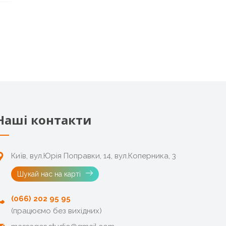
Наші контакти
Київ, вул.Юрія Поправки, 14, вул.Коперника, 3
Шукай нас на карті
(066) 202 95 95
(працюємо без вихідних)