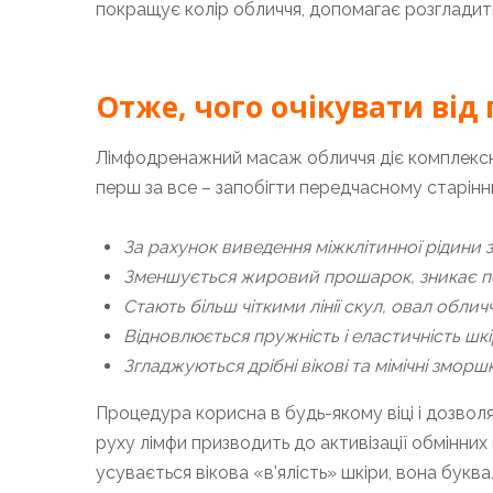
покращує колір обличчя, допомагає розгладит
Отже, чого очікувати від
Лімфодренажний масаж обличчя діє комплексно,
перш за все – запобігти передчасному старінн
За рахунок виведення міжклітинної рідини 
Зменшується жировий прошарок, зникає по
Стають більш чіткими лінії скул, овал обличч
Відновлюється пружність і еластичність шкі
Згладжуються дрібні вікові та мімічні змор
Процедура корисна в будь-якому віці і дозвол
руху лімфи призводить до активізації обмінних 
усувається вікова «в’ялість» шкіри, вона бук