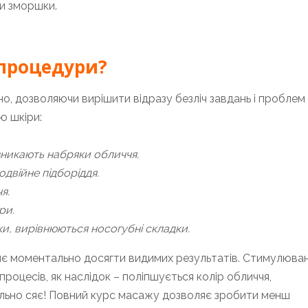
и зморшки.
 процедури?
 дозволяючи вирішити відразу безліч завдань і проблем і
ю шкіри:
зникають набряки обличчя.
двійне підборіддя.
я.
ри.
шки, вирівнюються носогубні складки.
яє моментально досягти видимих ​​результатів. Стимулюва
процесів, як наслідок – поліпшується колір обличчя,
вально сяє! Повний курс масажу дозволяє зробити менш