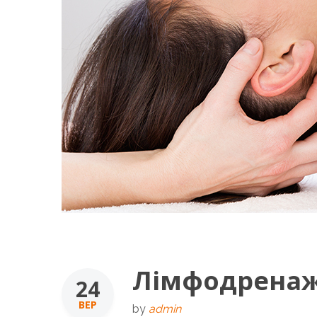
Лімфодренаж
24
ВЕР
by
admin