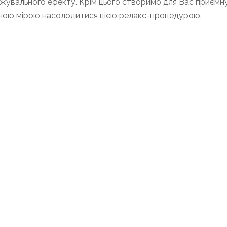
жувального ефекту. Крім цього створимо для Вас приємну
ною мірою насолодитися цією релакс-процедурою.