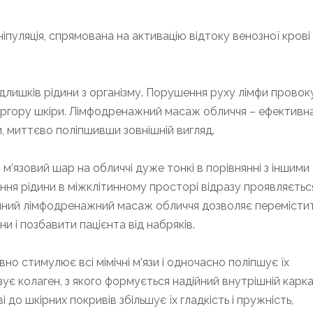
іпуляція, спрямована на активацію відтоку венозної крові 
длишків рідини з організму. Порушення руху лімфи провок
 тургору шкіри. Лімфодренажний масаж обличчя – ефективн
, миттєво поліпшивши зовнішній вигляд.
 м’язовий шар на обличчі дуже тонкі в порівнянні з іншими
ення рідини в міжклітинному просторі відразу проявляєтьс
чний лімфодренажний масаж обличчя дозволяє перемісти
ни і позбавити пацієнта від набряків.
но стимулює всі мімічні м’язи і одночасно поліпшує їх
зує колаген, з якого формується надійний внутрішній карк
 до шкірних покривів збільшує їх гладкість і пружність,