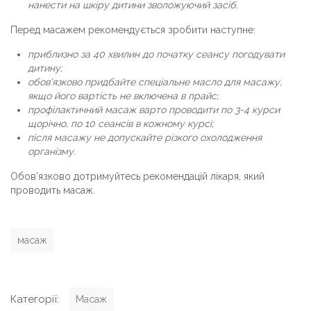
нанести на шкіру дитини зволожуючий засіб.
Перед масажем рекомендується зробити наступне:
приблизно за 40 хвилин до початку сеансу погодувати
дитину;
обов’язково придбайте спеціальне масло для масажу,
якщо його вартість не включена в прайс;
профілактичний масаж варто проводити по 3-4 курси
щорічно, по 10 сеансів в кожному курсі;
після масажу не допускайте різкого охолодження
організму.
Обов’язково дотримуйтесь рекомендацій лікаря, який
проводить масаж.
T
масаж
a
g
s
C
Категорії:
Масаж
a