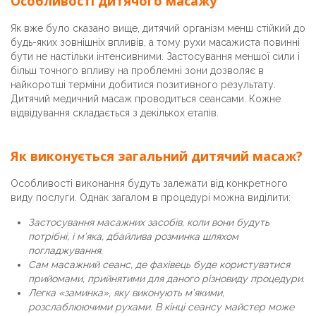
Особливості дитячого масажу
Як вже було сказано вище, дитячий організм менш стійкий до
будь-яких зовнішніх впливів, а тому рухи масажиста повинні
бути не настільки інтенсивними. Застосування меншої сили і
більш точного впливу на проблемні зони дозволяє в
найкоротші терміни добитися позитивного результату.
Дитячий медичний масаж проводиться сеансами. Кожне
відвідування складається з декількох етапів.
Як виконується загальний дитячий масаж?
Особливості виконання будуть залежати від конкретного
виду послуги. Однак загалом в процедурі можна виділити:
Застосування масажних засобів, коли вони будуть
потрібні, і м’яка, дбайлива розминка шляхом
погладжування.
Сам масажний сеанс, де фахівець буде користуватися
прийомами, прийнятими для даного різновиду процедури.
Легка «заминка», яку виконують м’якими,
розслаблюючими рухами. В кінці сеансу майстер може