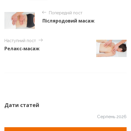
t
Н
e
Попередній пост
а
g
Післяродовий масаж
o
в
r
і
i
e
г
Наступний пост
s
Релакс-масаж
а
ц
і
я
з
а
п
Дати статей
и
Серпень 2026
с