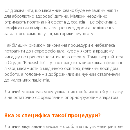
Слід зазначити, що масажний сеанс буде не зайвим навіть
для абсолютно здорової дитини. Малюки неодмінно
отримають позитивний ефект від сеансів – це ефективна
профілактична міра для зміцнення здоров’я, поліпшення
загального самопочуття, моторики, імунітету.
Найбільшим ризиком виконання процедури є небезпека
потрапити до непрофесіонала, курс у якого в кращому
випадку не принесе позитивного ефекту. Тому звертайтеся
в Студію “KinesisLife” – у нас працюють висококваліфіковані
лікарі, масажисти з медичною освітою, великим досвідом
роботи, а головне – з доброзичливим, чуйним ставленням
до маленьких пацієнтів.
Дитячий масаж має масу унікальних особливостей у зв’язку
з не остаточно сформованим опорно-руховим апаратом.
Яка ж специфіка такої процедури?
Дитячий лікувальний масаж – особлива галузь медицини, де