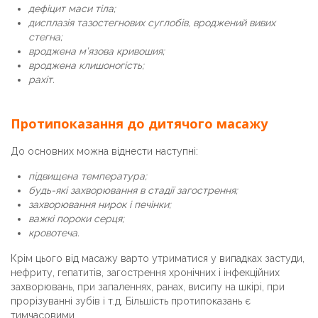
дефіцит маси тіла;
дисплазія тазостегнових суглобів, вроджений вивих
стегна;
вроджена м’язова кривошия;
вроджена клишоногість;
рахіт.
Протипоказання до дитячого масажу
До основних можна віднести наступні:
підвищена температура;
будь-які захворювання в стадії загострення;
захворювання нирок і печінки;
важкі пороки серця;
кровотеча.
Крім цього від масажу варто утриматися у випадках застуди,
нефриту, гепатитів, загострення хронічних і інфекційних
захворювань, при запаленнях, ранах, висипу на шкірі, при
прорізуванні зубів і т.д. Більшість протипоказань є
тимчасовими.