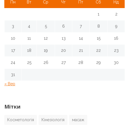
і
Пн
Вт
Ср
Чт
Пт
Сб
Нд
в
1
2
3
4
5
6
7
8
9
10
11
12
13
14
15
16
17
18
19
20
21
22
23
24
25
26
27
28
29
30
31
« Вер
Мітки
Косметологія
Кінезіологія
масаж