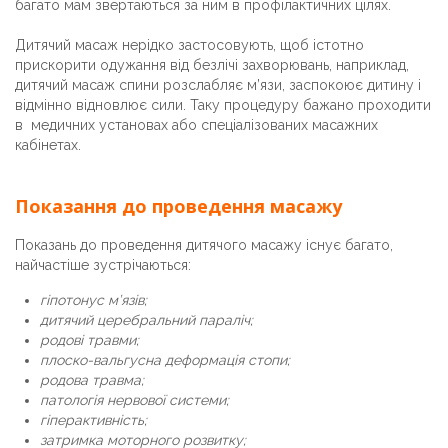
багато мам звертаються за ним в профілактичних цілях.
Дитячий масаж нерідко застосовують, щоб істотно
прискорити одужання від безлічі захворювань, наприклад,
дитячий масаж спини розслабляє м’язи, заспокоює дитину і
відмінно відновлює сили. Таку процедуру бажано проходити
в медичних установах або спеціалізованих масажних
кабінетах.
Показання до проведення масажу
Показань до проведення дитячого масажу існує багато,
найчастіше зустрічаються:
гіпотонус м’язів;
дитячий церебральний параліч;
родові травми;
плоско-вальгусна деформація стопи;
родова травма;
патологія нервової системи;
гіперактивність;
затримка моторного розвитку;