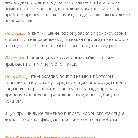
необхідно володіти додатковими знаннями. Багато хто
помилково вважає, що «дорослий» масажист може без
проблем провести всі маніпуляції і з дитиною також, але це
не зовсім так.
По-перше.
У дитини ще не сформувався опорно-руховий
апарат. При неправильних діях можна викликати незворотні
наслідки, які негативно відібються на подальшому рості.
По-друге.
Тканини дитячого організму м’якші, а тому і
працювати з ними потрібно інакше.
По-третє.
Дитині складно всидіти на місці протягом
тривалого часу, а тому перед фахівцем постає додаткове
завдання – перетворити тривалу і не завжди приємну
процедуру в веселе проведення часу, а це під силу не
кожному.
З цих причин дуже важливо вибрати хорошого фахівця з
достатньою кваліфікацією і великим досвідом роботи.