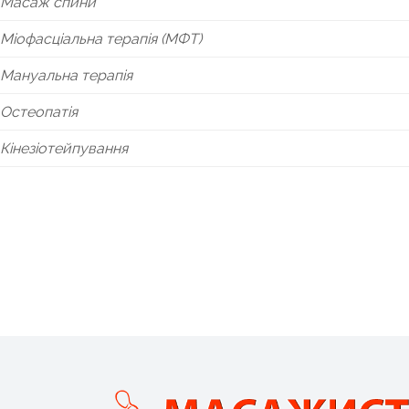
Масаж спини
Міофасціальна терапія (МФТ)
Мануальна терапія
Остеопатія
Кінезіотейпування